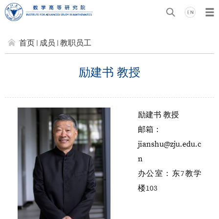
首页
成员
教职员工
励建书 教授
励建书 教授
邮箱：
jianshu@zju.edu.c
n
办公室：东
7
教学
楼
103