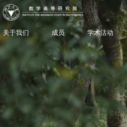
关于我们
成员
学术活动
教职员工
近期活动
来访学者
讨论班
博士后
学术报告
研讨会和项目
线上报告