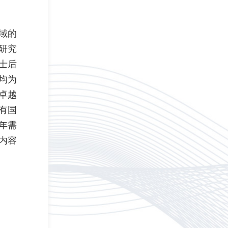
域的
研究
士后
均为
卓越
有国
年需
内容