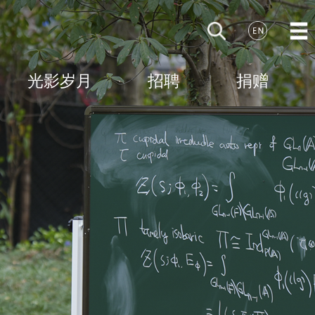
光影岁月
招聘
捐赠
学术活动
基金项目介绍
研究院风景
同行有你
视频
支持我们