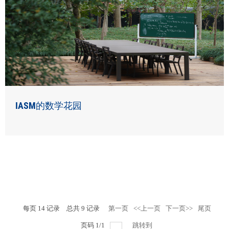
IASM的数学花园
每页
14
记录
总共
9
记录
第一页
<<上一页
下一页>>
尾页
页码
1
/
1
跳转到