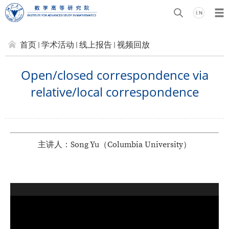
首页
学术活动
线上报告
视频回放
Open/closed correspondence via
relative/local correspondence
主讲人
：
Song Yu
（
Columbia University
）