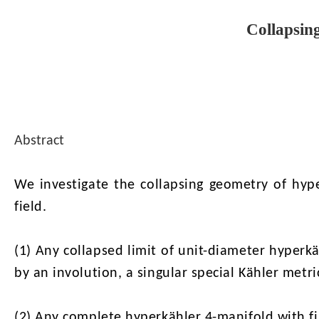
Collapsin
Abstract
We investigate the collapsing geometry of hyp
field.
(
1) Any collapsed limit of unit-diameter hyperkä
by an involution, a singular special Kähler metri
(2) Any complete hyperkähler 4-manifold with fini