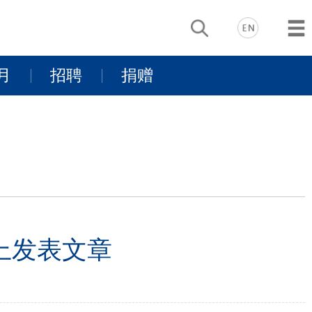
月
招聘
捐赠
动
基金项目介
景
同行有你
绍
支持我们
ca上发表文章