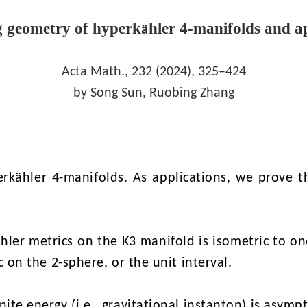
g geometry of hyperk
hler 4-manifolds and a
ä
Acta Math., 232 (2024), 325–424
by Song Sun
, Ruobing Zhang
erkähler 4-manifolds. As applications, we prove t
hler metrics on the K3 manifold is isometric to one
c on the 2-sphere, or the unit interval.
te energy (i.e., gravitational instanton) is asympt