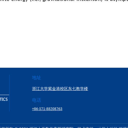
地址
浙江大学紫金港校区东七教学楼
电话
+86-571-88208763