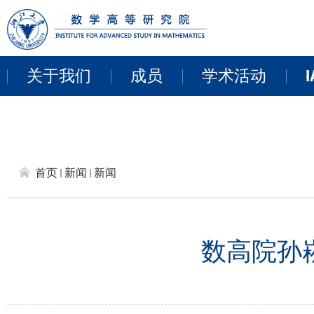
关于我们
成员
学术活动
I
教职员工
近期活动
来访学者
讨论班
首页
新闻
新闻
博士后
学术报告
研讨会和项目
数高院孙崧教
线上报告