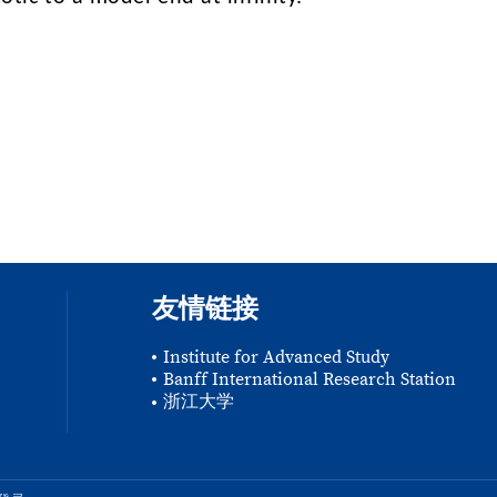
友情链接
Institute for Advanced Study
Banff International Research Station
浙江大学