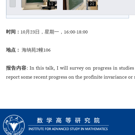
1/2
2/2
时间
：
10月23日，星期一，
16:00-18:00
地点
：
海纳苑2幢106
报告内容
:
In this talk, I will survey on progress in studie
report some recent progress on the profinite invariance o