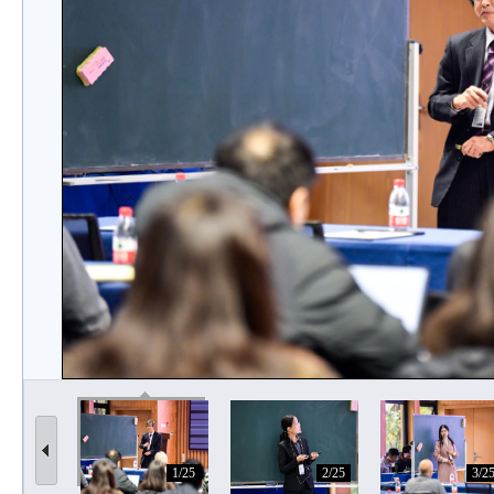
1/25
2/25
3/2