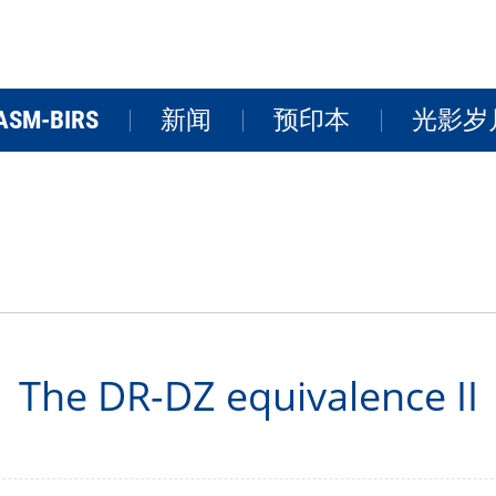
ASM-BIRS
新闻
预印本
光影岁
关于BIRS
新闻
学术活
研讨会
研究院风
FAQs
视频
The DR-DZ equivalence II