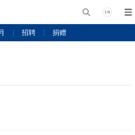
月
招聘
捐赠
动
基金项目介
景
同行有你
绍
支持我们