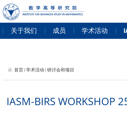
关于我们
成员
学术活动
I
教职员工
近期活动
来访学者
讨论班
首页
学术活动
研讨会和项目
博士后
学术报告
研讨会和项目
IASM-BIRS WORKSHOP 25W
线上报告