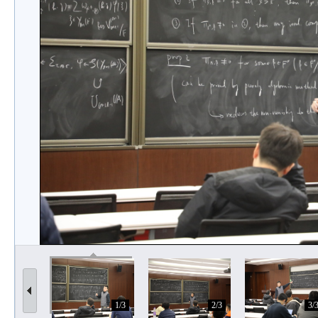
1/3
2/3
3/