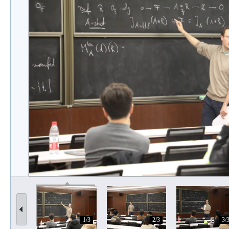
1/3
2/3
3/