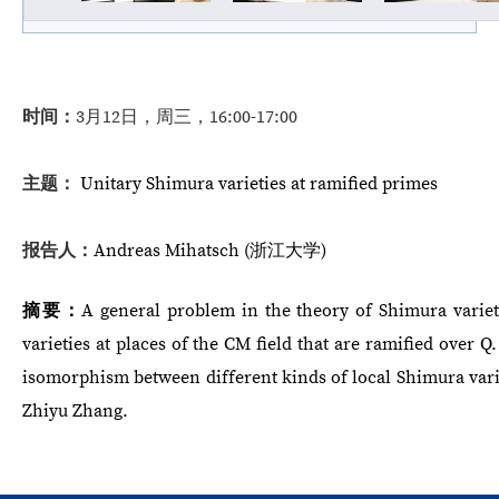
时间：
3月12日，周三
，16:00-17:00
主题：
Unitary Shimura varieties at ramified primes
报告人：
Andreas Mihatsch
(浙江大学)
摘要：
A general problem in the theory of Shimura variet
varieties at places of the CM field that are ramified over 
isomorphism between different kinds of local Shimura variet
Zhiyu Zhang.