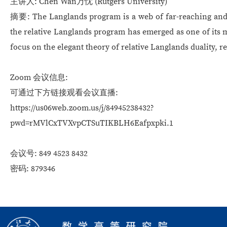
主讲人: Chen Wan万忱 (Rutgers University)
摘要:
The Langlands program is a web of far-reaching and
the relative Langlands program has emerged as one of its m
focus on the elegant theory of relative Langlands duality, r
Zoom 会议信息:
可通过下方链接观看会议直播:
https://us06web.zoom.us/j/84945238432?
pwd=rMVlCxTVXvpCTSuTIKBLH6Eafpxpki.1
会议号: 849 4523 8432
密码: 879346