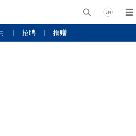
月
招聘
捐赠
动
基金项目介
景
同行有你
绍
支持我们