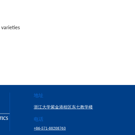
varieties
地址
浙江大学紫金港校区东七教学楼
电话
+86-571-88208763