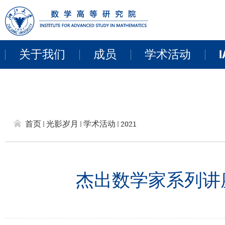
关于我们
成员
学术活动
I
教职员工
近期活动
来访学者
讨论班
首页
光影岁月
学术活动
2021
博士后
学术报告
研讨会和项目
杰出数学家系列讲座：路江华
线上报告