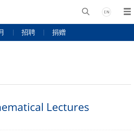
月
招聘
捐赠
动
基金项目介
景
同行有你
绍
支持我们
tical Lectures