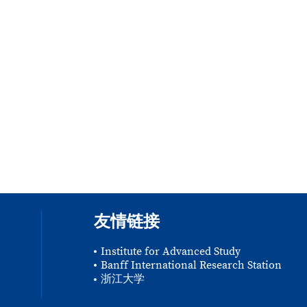
友情链接
Institute for Advanced Study
Banff International Research Station
浙江大学