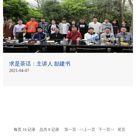
求是茶话：主讲人 励建书
2021-04-07
每页
16
记录
总共
8
记录
第一页
<<上一页
下一页>>
尾页