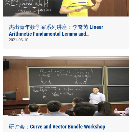
杰出青年数学家系列讲座：李奇芮 Linear
Arithmetic Fundamental Lemma and
Intersection Numbers for CM Cycles on
2021-06-10
Lubin-Tate Spaces
研讨会：Curve and Vector Bundle Workshop